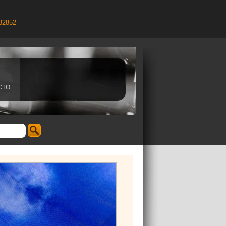
82852
CTO