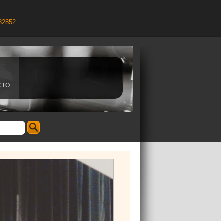
82852
CTO