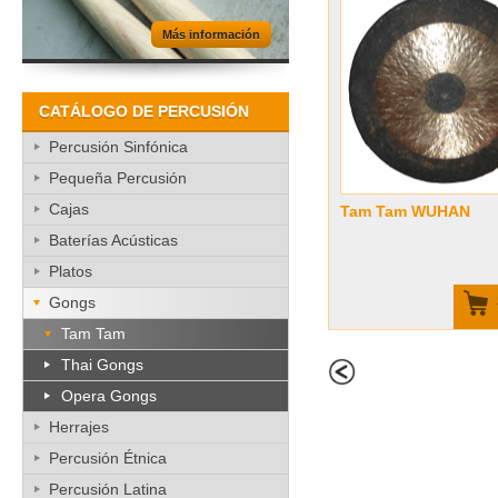
Más información
CATÁLOGO DE PERCUSIÓN
Percusión Sinfónica
Pequeña Percusión
Cajas
Tam Tam WUHAN
Baterías Acústicas
Platos
Gongs
Tam Tam
Thai Gongs
Opera Gongs
Herrajes
Percusión Étnica
Percusión Latina