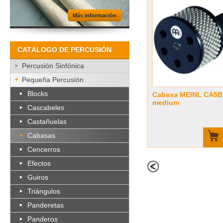
Más información
CATÁLOGO DE PERCUSIÓN
Percusión Sinfónica
Pequeña Percusión
Blocks
Cabasa MEINL CA5B
medium
Cascabeles
Castañuelas
Cabasas
Cencerros
Efectos
Guiros
Triángulos
Panderetas
Panderos