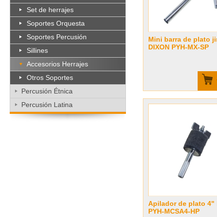
Set de herrajes
Soportes Orquesta
Soportes Percusión
Mini barra de plato ji
DIXON PYH-MX-SP
Sillines
Accesorios Herrajes
Otros Soportes
Percusión Étnica
Percusión Latina
Apilador de plato 4
PYH-MCSA4-HP